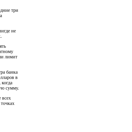
едние три
а
нигде не
.
ять
атному
ли лимит
тра банка
олларов в
 когда
ую сумму.
 всех
 точках