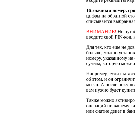
вводите реквизиты кар
16-значный номер, ср
цифры на обратной стор
списывается выбранная
ВНИМАНИЕ!
Не путай
вводите свой PIN-код, 
Для тех, кто еще не до
больше, можно установ
номеру, указанному на
суммы, которую можно 
Например, если вы хоти
об этом, и он ограничи
месяц. А после покупк
вам нужно будет купит
Также можно активиров
операций по вашему ка
или снятие денег в бан