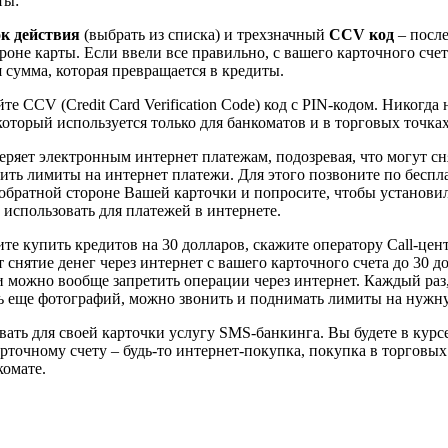
ты:
ок действия
(выбрать из списка) и трехзначный
C
CV код
– посл
оне карты. Если ввели все правильно, с вашего карточного счет
 сумма, которая превращается в кредиты.
те CCV (Credit Card Verification Code) код с PIN-кодом. Никогда 
который используется только для банкоматов и в торговых точках
веряет электронным интернет платежам, подозревая, что могут сн
ить лимиты на интернет платежи. Для этого позвоните по беспл
 обратной стороне Вашей карточки и попросите, чтобы установи
использовать для платежей в интернете.
те купить кредитов на 30 долларов, скажите оператору Call-цен
т снятие денег через интернет с вашего карточного счета до 30 д
и можно вообще запретить операции через интернет. Каждый раз,
ь еще фотографий, можно звонить и поднимать лимиты на нужн
ать для своей карточки услугу SMS-банкинга. Вы будете в курсе
рточному счету – будь-то интернет-покупка, покупка в торговых
комате.