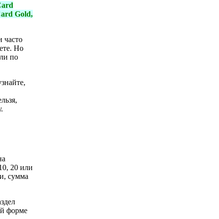
Card
Card Gold,
и часто
ете. Но
ли по
узнайте,
льзя,
.
на
10, 20 или
и, сумма
аздел
ой форме