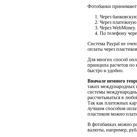
Фотобанки принимают 
Через банковскую
Через платежную 
Через WebMoney.
По телефону чер
Система Paypal не оче
оплаты через пластико
Для многих способ опл
принципа расчетов по к
быстро и удобно.
Вначале немного теор
таких международных пл
системы международны
рассчитываться в любо
Так как платежных кар
лучшим способом оплат
пластиком можно плати
В фотобанках можно ра
валюты, например, руб