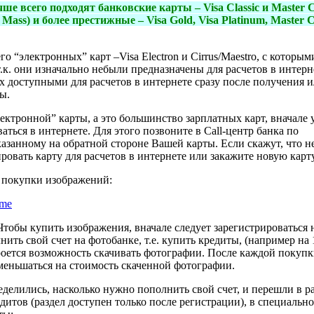
ше всего подходят банковские карты – Visa Classic и Master 
Mass) и более престижные – Visa Gold, Visa Platinum, Master 
го “электронных” карт –Visa Electron и Cirrus/Maestro, с которым
.к. они изначально небыли предназначены для расчетов в интерн
х доступными для расчетов в интернете сразу после получения и
ы.
ектронной” карты, а это большинство зарплатных карт, вначале 
ться в интернете. Для этого позвоните в Call-центр банка по
азанному на обратной стороне Вашей карты. Если скажут, что не
ровать карту для расчетов в интернете или закажите новую карту
 покупки изображений:
ime
Чтобы купить изображения, вначале следует зарегистрироваться 
нить свой счет на фотобанке, т.е. купить кредиты, (например на 
кроется возможность скачивать фотографии. После каждой покупк
уменьшаться на стоимость скаченной фотографии.
еделились, насколько нужно пополнить свой счет, и перешли в р
дитов (раздел доступен только после регистрации), в специальн