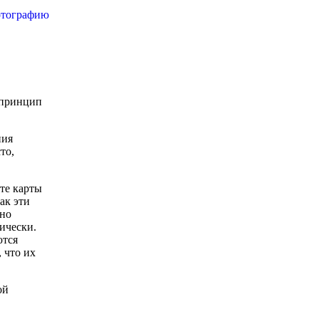
 принцип
ния
то,
те карты
ак эти
жно
ически.
ются
 что их
ой