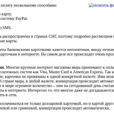
оплату несколькими способами:
 карту.
систему PayPal.
ез SMS.
нь распространена в странах СНГ, поэтому подробно рассмотрим
вые карты.
аты банковскими карточками кажется непонятным, ввиду незна
арточкам в интернете. На самом деле все происходит очень прос
ии
. Многие крупные интернет магазины мира принимают к опла
атежных систем как Visa, Master Card и American Express. Так к
е, карточки не привязаны к одной конкретной валюте. Ими мо
й стране мира, в любой валюте, конвертация происходит автомат
т в мире огромное количество – они на сегодняшний день счита
ы в интернете. Интересно то, что многие даже не догадываются,
ть в сети.
сплачиваться не только долларовой карточкой, но и картой друг
левой или гривневой, конвертация происходит автоматически.